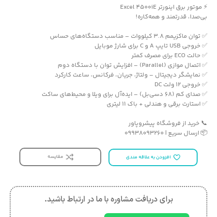
⚡ موتور برق اینورتر Excel 4500iE
بی‌صدا، قدرتمند و همه‌کاره!
✅ توان ماکزیمم 3.8 کیلووات – مناسب دستگاه‌های حساس
✅ خروجی USB تایپ A و C برای شارژ موبایل
✅ حالت ECO برای مصرف کمتر
✅ اتصال موازی (Parallel) – افزایش توان با دستگاه دوم
✅ نمایشگر دیجیتال – ولتاژ، جریان، فرکانس، ساعت کارکرد
✅ خروجی 12 ولت DC
✅ صدای کم (68 دسی‌بل) – ایده‌آل برای ویلا و محیط‌های ساکت
✅ استارت برقی و هندلی + باک 11 لیتری
📞 خرید از فروشگاه پیشروپاور
📦 ارسال سریع | 09938093260
مقایسه
افزودن به علاقه مندی
برای دریافت مشاوره با ما در ارتباط باشید.