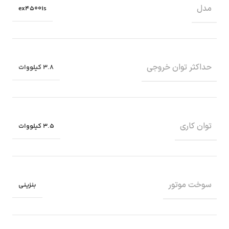
مدل
ex4500is
حداکثر توان خروجی
3.8 کیلووات
توان کاری
3.5 کیلووات
سوخت موتور
بنزینی