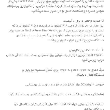
مصارف خانگی یا کمپینگ هستید، موتور برق اینورتر Excel 4500iE یکی از
انتخاب‌های درجه یک بازار است. این دستگاه ترکیبی از تکنولوژی پیشرفته،
طراحی فشرده و امکانات کامل را در اختیار شما می‌گذارد.
💡 قدرت واقعی و برق با کیفیت
این مدل دارای توان خروجی 3.8 کیلووات ماکزیمم و 3.5 کیلووات دائم
است و با تولید برق سینوسی خالص (Pure Sine Wave)، کاملاً مناسب برای
راه‌اندازی تجهیزات حساس مانند تلویزیون، کامپیوتر، لپ‌تاپ، مودم،
دستگاه‌های پزشکی و ابزار دقیق می‌باشد.
🔋 امکانات کامل و کاربردی
Excel 4500iE چیزی فراتر از یک موتور برق معمولی است. امکانات آن شامل
موارد زیر می‌شود:
درگاه‌های USB Type-A و Type-C برای شارژ مستقیم موبایل و
دستگاه‌های دیجیتال
خروجی 12 ولت DC برای شارژ باتری خودرو یا وسایل روشنایی
نمایشگر دیجیتال با قابلیت نمایش ولتاژ، جریان، فرکانس و ساعت کارکرد
قابلیت اتصال موازی (Parallel Ready) برای افزایش توان با اتصال دو
دستگاه مشابه