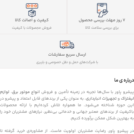
ویلا و منزل
چین، کیفیت جهانی:
تضمین عملکرد با
یک
✅
اینورتر خالص:
برق بدون نوسان، ایمن
سال گارانتی
معتبر.
برای لپ‌تاپ و تجهیزات حساس
✅
ابعاد جمع‌وجور
– فقط 27 کیلو، مناسب
کیفیت و اصالت کالا
۷ روز مهلت بررسی محصول
سفر، کمپینگ و کار سیار
فروش مجصولات با کیفیت
برای بررسی سلامت کالا
✅ خروجی ۲۲۰ ولت + پورت ۱۲ ولت + هشدار
روغن + نمایشگر
📦 مناسب برای خانه، ویلا، غرفه، فودتراک و
طبیعت‌گردی
ارسال سریع سفارشات
📞 مشاوره و خرید: 09938093260
📍 فروشگاه پیشرو پاور – ارسال سریع به
با شرکت‌های حمل و نقل خصوصی و باربری
سراسر کشور
درباره ی ما
یشرو پاور با سال‌ها تجربه در زمینه تأمین و فروش
انواع موتور برق
،
لوازم
لیفتراک
و
تجهیزات انبارداری
، به عنوان یکی از برندهای قابل اعتماد و پیشرو در
این حوزه شناخته می‌شود. ما همواره تلاش کرده‌ایم با ارائه محصولات
باکیفیت از برندهای معتبر جهانی و خدماتی بی‌نظیر، نیازهای مشتریان خود را
به بهترین شکل ممکن برآورده کنیم.
در پیشرو پاور، رضایت مشتریان اولویت ماست. از مشاوره‌ی خرید گرفته تا