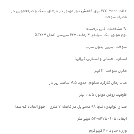
حالت ECO Mode برای کاهش دور موتور در بارهای سبک و صرفه‌جویی در
مصرف سوخت
🔧 مشخصات فنی برجسته
نوع موتور: تک سیلندر، 4 زمانه، 223 سی‌سی (مدل LT223)
سوخت: بنزین بدون سرب
استارت: هندلی و استارتی (برقی)
مخزن سوخت: 11 لیتر
مدت زمان کارکرد مداوم: حدود 4.5 ساعت زیر بار
ظرفیت روغن موتور: 0.55 لیتر
صدای تولیدی: تنها 68 دسی‌بل در فاصله 7 متری – فوق‌العاده کم‌صدا
ابعاد: 605×475×520 میلی‌متر
وزن: حدود 43 کیلوگرم